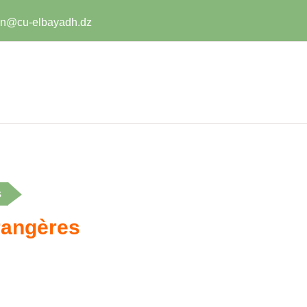
in@cu-elbayadh.dz
s
rangères