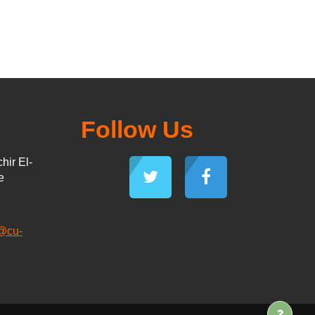
Follow Us
hir El-
e
n@cu-