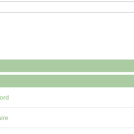
h courses
ord
aire