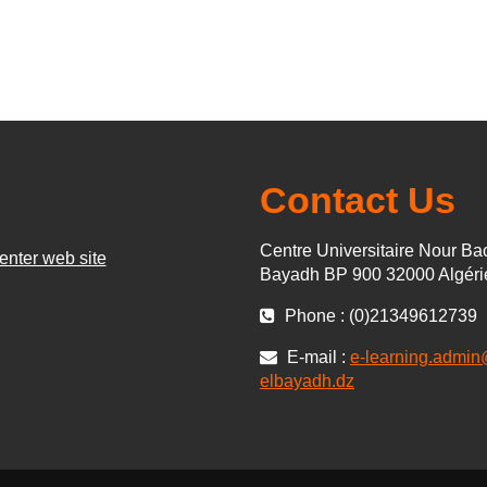
Contact Us
Centre Universitaire Nour Bac
enter web site
Bayadh BP 900 32000 Algéri
Phone : (0)21349612739
E-mail :
e-learning.admi
elbayadh.dz