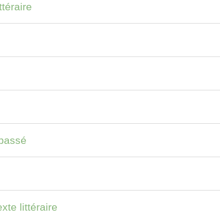
ttéraire
 passé
te littéraire