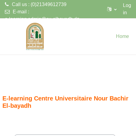
Call us : (0)21349612739
Log
E-mail :
in
e-learning.admin@cu-elbayadh.dz
Skip to main content
Home
E-learning Centre Universitaire Nour Bachir
El-bayadh