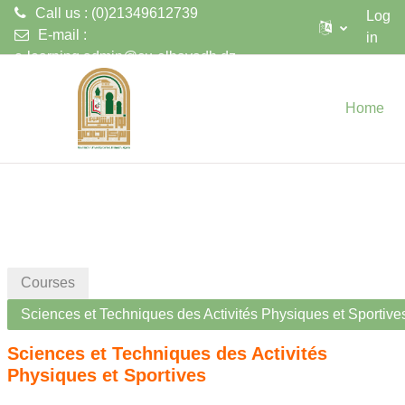
Call us : (0)21349612739
Log
E-mail :
in
e-learning.admin@cu-elbayadh.dz
Skip to main content
Home
Courses
Sciences et Techniques des Activités Physiques et Sportive
Sciences et Techniques des Activités
Physiques et Sportives